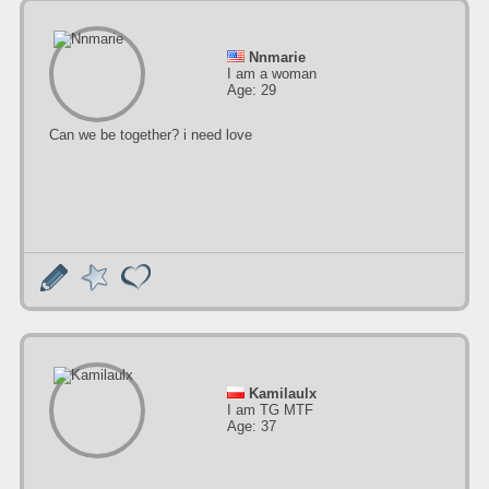
Nnmarie
I am a woman
Age: 29
Can we be together? i need love
Kamilaulx
I am TG MTF
Age: 37