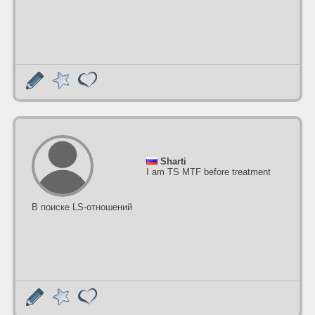
Sharti
I am TS MTF before treatment
В поиске LS-отношений