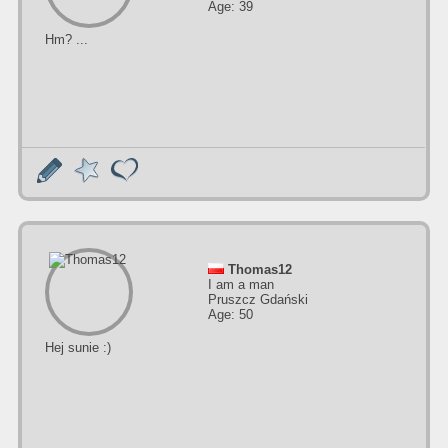
Age: 39
Hm? ...
Thomas12
I am a man
Pruszcz Gdański
Age: 50
Hej sunie :)